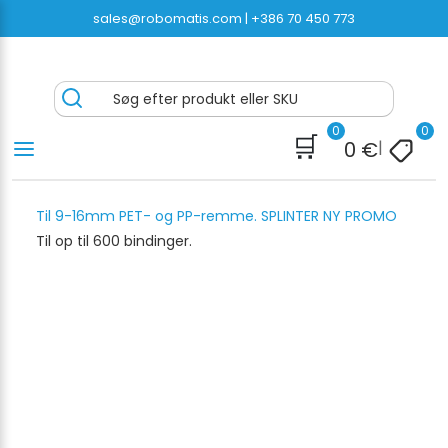
Spring
sales@robomatis.com |
+386 70 450 773
til
indhold
ROBOMATIS®
Battery Strapping Tools and Packing Machines
Søg efter produkt eller SKU
Delivered Fast and Free
0
0
🛒
0
€
|
Til 9-16mm PET- og PP-remme. SPLINTER NY PROMO
Til op til 600 bindinger.