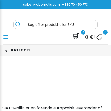
Spring
sales@robomatis.com |
+386 70 450 773
til
indhold
ROBOMATIS®
Battery Strapping Tools and Packing Machines
Søg efter produkt eller SKU
Delivered Fast and Free
0
0
🛒
0
€
|
KATEGORI
SIAT-Maillis er en førende europæisk leverandør af