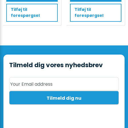
16-
Tensioner
Tilføj til
Tilføj til
19mm
and
forespørgsel
forespørgsel
PET/PP
Sealer
med
for
batteri
Steel
&
Strapping
oplader
antal
antal
Tilmeld dig vores nyhedsbrev
Your Email address