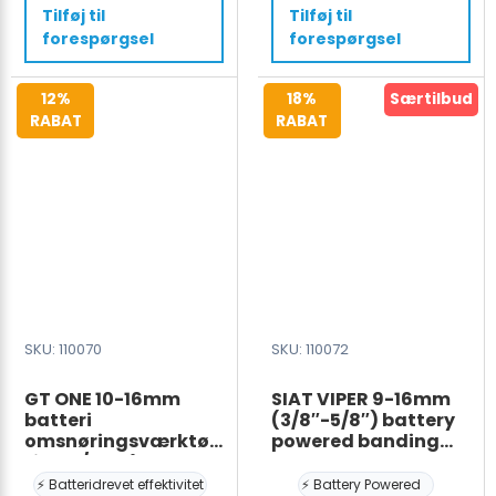
GT-
til
Tilføj til
Tilføj til
ONE
plastbånd
forespørgsel
forespørgsel
SP3
med
14,4V
Batteri
12%
18%
Særtilbud
4,0
&
RABAT
RABAT
Ah
Oplader
LI-
antal
IO
antal
SKU: 110070
SKU: 110072
GT ONE 10-16mm
SIAT VIPER 9-16mm
batteri
(3/8″-5/8″) battery
omsnøringsværktøj
powered banding
til PET/PP bånd med
tool
Batteri & Oplader
⚡ Batteridrevet effektivitet
⚡ Battery Powered