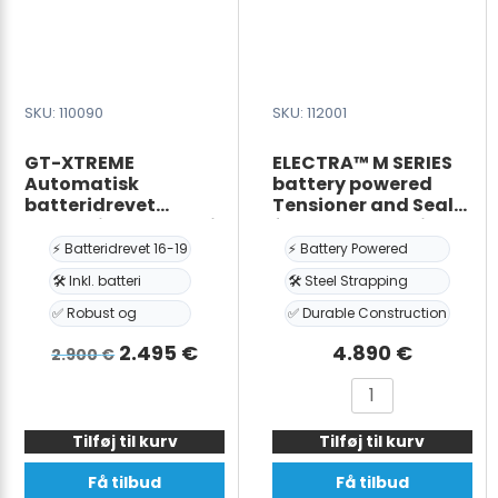
SKU: 110090
SKU: 112001
GT-XTREME
ELECTRA™ M SERIES
Automatisk
battery powered
batteridrevet
Tensioner and Sealer
omsnøringsværktøj
for Steel Strapping
16-19mm PET/PP med
⚡ Batteridrevet 16-19
⚡ Battery Powered
batteri & oplader
🛠️ Inkl. batteri
🛠️ Steel Strapping
✅ Robust og
✅ Durable Construction
Den
Den
2.495
€
4.890
€
2.900
€
oprindelige
aktuelle
GT-
ELECTRA™
pris
pris
XTREME
M
var:
er:
Tilføj til kurv
Automatisk
Tilføj til kurv
SERIES
batteridrevet
battery
2.900 €.
2.495 €.
Få tilbud
Få tilbud
omsnøringsværktøj
powered