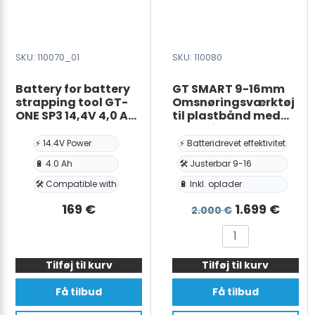
SKU: 110070_01
SKU: 110080
Battery for battery
GT SMART 9-16mm
strapping tool GT-
Omsnøringsværktøj
ONE SP3 14,4V 4,0 Ah
til plastbånd med
LI-IO
Batteri & Oplader
⚡ 14.4V Power
⚡ Batteridrevet effektivitet
🔋 4.0 Ah
🛠️ Justerbar 9-16
🛠️ Compatible with
🔋 Inkl. oplader
Den
Den
169
€
1.699
€
2.000
€
oprindelige
aktue
Battery
GT
pris
pris
for
SMART
var:
er:
Tilføj til kurv
battery
Tilføj til kurv
9-
strapping
16mm
2.000 €.
1.699
Få tilbud
Få tilbud
tool
Omsnøringsværk