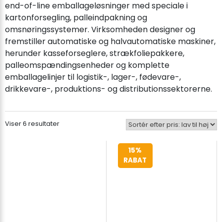
end-of-line emballageløsninger med speciale i
kartonforsegling, palleindpakning og
omsnøringssystemer. Virksomheden designer og
fremstiller automatiske og halvautomatiske maskiner,
herunder kasseforseglere, strækfoliepakkere,
palleomspændingsenheder og komplette
emballagelinjer til logistik-, lager-, fødevare-,
drikkevare-, produktions- og distributionssektorerne.
Sorteret
Viser 6 resultater
efter
pris:
15%
lav
RABAT
til
høj