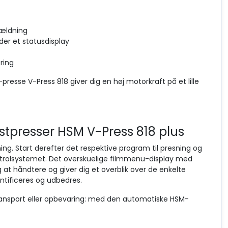
hældning
der et statusdisplay
ring
esse V-Press 818 giver dig en høj motorkraft på et lille
stpresser HSM V-Press 818 plus
ing. Start derefter det respektive program til presning og
ntrolsystemet. Det overskuelige filmmenu-display med
g at håndtere og giver dig et overblik over de enkelte
entificeres og udbedres.
transport eller opbevaring: med den automatiske HSM-