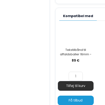
Kompatibel med
Tekstilbånd til
affaldsballer 16mm -
340m - 4 enheder
89
€
Tilføj til kurv
Antal
Få tilbud