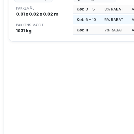
PAKKEMÅL
Køb 3 – 5
3% RABAT
A
0.01 x 0.02 x 0.02 m
Køb 6 – 10
5% RABAT
A
PAKKENS VÆGT
Køb 11 –
7% RABAT
A
1031 kg