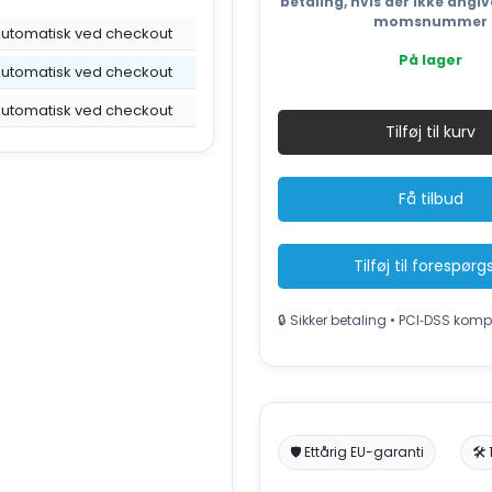
betaling, hvis der ikke angiv
momsnummer
utomatisk ved checkout
På lager
utomatisk ved checkout
Industrie
utomatisk ved checkout
plastpre
Tilføj til kurv
HSM
V-
Press
Få tilbud
818
plus
18,5
Tilføj til forespørg
tons,
185kN,
🔒 Sikker betaling • PCI‑DSS komp
200kg
baller
antal
🛡️ Ettårig EU-garanti
🛠️