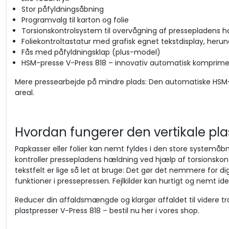
Stor påfyldningsåbning
Programvalg til karton og folie
Torsionskontrolsystem til overvågning af pressepladens 
Foliekontroltastatur med grafisk egnet tekstdisplay, herun
Fås med påfyldningsklap (plus-model)
HSM-presse V-Press 818 – innovativ automatisk komprime
Mere pressearbejde på mindre plads: Den automatiske HSM-pr
areal.
Hvordan fungerer den vertikale pla
Papkasser eller folier kan nemt fyldes i den store systemåbn
kontroller pressepladens hældning ved hjælp af torsionsko
tekstfelt er lige så let at bruge: Det gør det nemmere for di
funktioner i pressepressen. Fejlkilder kan hurtigt og nemt id
Reducer din affaldsmængde og klargør affaldet til videre 
plastpresser V-Press 818 – bestil nu her i vores shop.