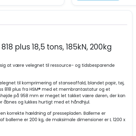
18 plus 18,5 tons, 185kN, 200kg
t sig at være velegnet til ressource- og tidsbesparende
legnet til komprimering af stanseaffald, blandet papir, tøj,
Press 818 plus fra HSM® med et membrantastatur og et
ngshøjde på 958 mm er meget let takket være døren, der kan
r åbnes og lukkes hurtigt med et håndhjul.
n korrekte hældning af pressepladen. Ballerne er
f ballerne er 200 kg, de maksimale dimensioner er L 1200 x