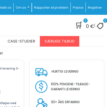
takt os
Om os
Rapporter et problem
Prijava
Registrer
0
0
🛒
|
0
€
CASE-STUDIER
SÆRLIGE TILBUD
er
t levering 3-
HURTIG LEVERING
100% PENGENE-TILBAGE-
GARANTI LEVERING
€
30+ ÅRS ERFARING
lføjes ved