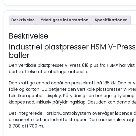
Beskrivelse
Yderligere information
Specifikationer
Beskrivelse
Industriel
plastpresser
HSM V-Press 8
baller
Den vertikale plastpresser V-Press 818 plus fra HSM® har vis
bortskaffelse af emballagemateriale.
Den kraftige enhed opnår en pressekraft på 185 kN. Den er ve
folie og karton. Du betjener den vertikale plastpresser V-
tekstkompatibelt display. Påfyldning i en behagelig fyldni
klappes ned, inklusiv påfyldningsklap. Desuden kan denne dø
Det integrerede TorsionControlSystem overvåger løbende de
omsnøret med fire lodrette stropper. Den maksimale vægt a
B 780 x H 700 m.