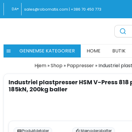
Spring
DA
sales@robomatis.com |
+386 70 450 773
▾
til
indhold
ROBOMATIS®
Battery Strapping Tools and Packing Machines Delivere
GENNEMSE KATEGORIER
HOME
BUTIK
Hjem
»
Shop
»
Pappresser
»
Industriel pla
Industriel plastpresser HSM V-Press 818 p
185kN, 200kg baller
Produktdetaljer
Mængderabatter