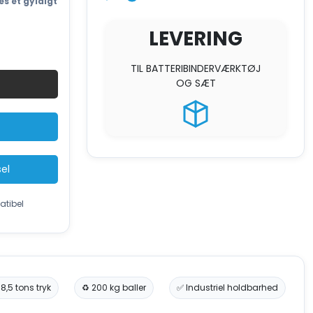
es et gyldigt
LEVERING
l
TIL BATTERIBINDERVÆRKTØJ
sser
OG SÆT
sel
atibel
 18,5 tons tryk
♻️ 200 kg baller
✅ Industriel holdbarhed