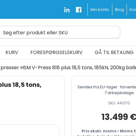
Blog
Kon
Min konto
Søg efter produkt eller SKU
d Fast and Free
KURV
FORESPØRGSELSKURV
GÅ TIL BETALING
stpresser HSM V-Press 818 plus 18,5 tons, 185kN, 200kg ball
lus 18,5 tons,
Sendes fra EU-lager · forvente
7 arbejdsdage
SKU: 440170
13.499
Pris ekskl. moms • Moms ti