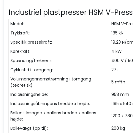
Industriel plastpresser HSM V-Press
Model:
HSM V-Pres
Trykkraft:
185 kN
Specifik pressekraft:
19,23 N/c
Kørekraft:
4 kW
Spænding/frekvens:
400 V / 50
Cyklustid i tomgang:
27 s
Volumengennemstrømning i tomgang
5 m³/h
(teoretisk):
Indlæsningshøjde:
958 mm
Indlæsningsåbningens bredde x højde:
1195 x 54
Ballens længde x ballens bredde x ballens
1200 x 78
højde:
Ballevægt (op til):
200 kg