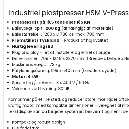
Industriel plastpresser HSM V-Pres
Pressekraft på 18,5 tons eller 185 KN
Ballevægt: op til
200 kg
(afhængigt af materiale)
Ballestørrelse: L 1200 x B 780 x H max. 700 mm
Fremstillet i Tyskland
– Produkt af høj kvalitet
Hurtig levering i EU
Plug and play – let at installere og enkel at bruge
Dimensioner: 1709 x 1248 x 2370 mm (Bredde x Dybde x Hø
Maskinens vægt: 1173 kg
Påfyldningsåbning: 1195 x 540 mm (bredde x dybde)
Motor: 4 kW
Spænding / frekvens: 3 x 400 V / 50 Hz
Volumen ved trykning: 80 dB
Komprimér på et lille sted, og reducer store mængder affa
kraftig motor med kompakte dimensioner – velegnet til m
tekstdisplay kan du betjene systemet bekvemt og nemt se d
Kompakt og robust design
Lille fodaftryk