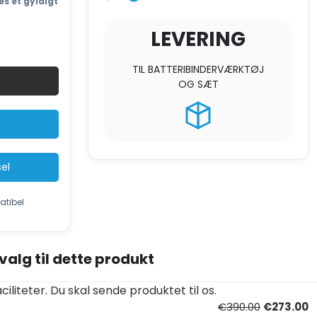
es et gyldigt
LEVERING
ingsmaskine
TIL BATTERIBINDERVÆRKTØJ
OG SÆT
sel
atibel
evalg til dette produkt
iliteter. Du skal sende produktet til os.
€390.00
€273.00