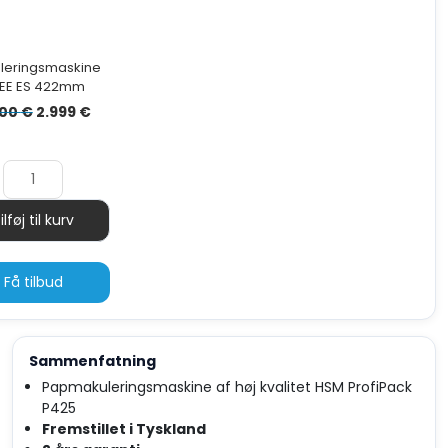
leringsmaskine
EE ES 422mm
Den
Den
800
€
2.999
€
oprindelige
aktuelle
pris
pris
var:
er:
3.800 €.
2.999 €.
ilføj til kurv
Antal
Få tilbud
Sammenfatning
Papmakuleringsmaskine af høj kvalitet HSM ProfiPack
P425
Fremstillet i Tyskland