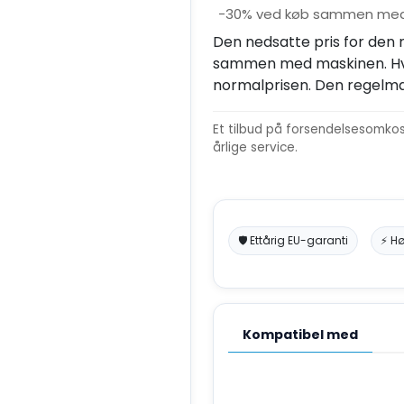
−30% ved køb sammen med
Den nedsatte pris for den
sammen med maskinen. Hvis
normalprisen. Den regelmæs
Et tilbud på forsendelsesomkost
årlige service.
🛡️ Ettårig EU-garanti
⚡ Hø
Kompatibel med