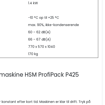
1.4 kW
-10 °C op til +25 °C
max. 90%, ikke-kondenserende
60 – 62 dB(A)
66 – 67 dB(A)
770 x 570 x 1040
170 kg
maskine HSM ProfiPack P425
ser konstant efter kort tid. Maskinen er klar til drift. Tryk på