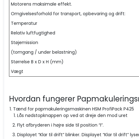
Motorens maksimale effekt.
Omgivelsesforhold for transport, opbevaring og drift:
Temperatur
Relativ luftfugtighed
Støjemission
(tomgang / under belastning)
Størrelse B x D x H (mm)
Vægt
Hvordan fungerer Papmakulerings
Tænd for papmakuleringsmaskinen HSM ProfiPack P425
Lås nødstopknappen op ved at dreje den mod uret
Flyt afbryderen i højre side til position “I”.
Displayet “Klar til drift” blinker. Displayet “Klar til drift” ly