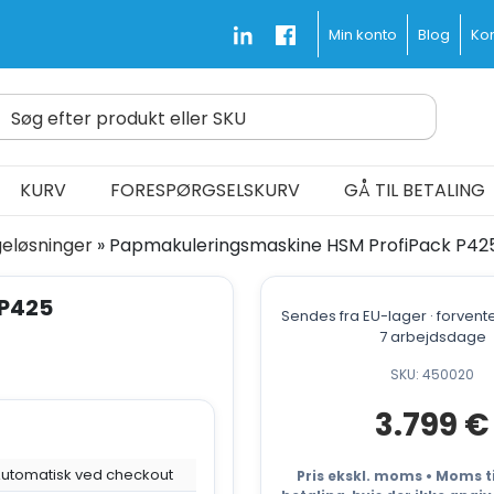
Blog
Kon
Min konto
Søg efter produkt eller SKU
d Fast and Free
KURV
FORESPØRGSELSKURV
GÅ TIL BETALING
eløsninger
»
Papmakuleringsmaskine HSM ProfiPack P42
 P425
Sendes fra EU-lager · forvente
7 arbejdsdage
SKU: 450020
3.799
€
utomatisk ved checkout
Pris ekskl. moms • Moms ti