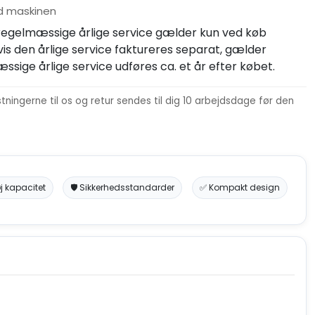
 maskinen
 regelmæssige årlige service gælder kun ved køb
 den årlige service faktureres separat, gælder
sige årlige service udføres ca. et år efter købet.
ningerne til os og retur sendes til dig 10 arbejdsdage før den
j kapacitet
🛡️ Sikkerhedsstandarder
✅ Kompakt design