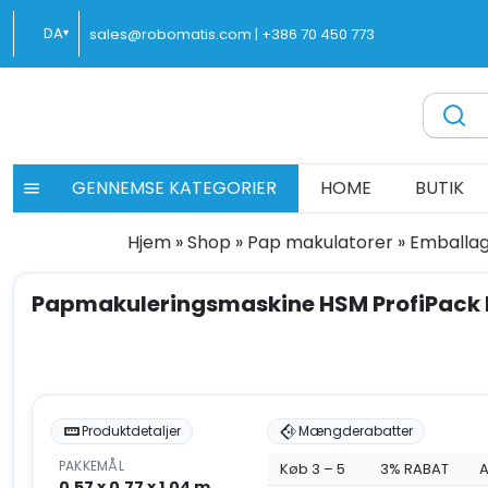
Spring
DA
sales@robomatis.com |
+386 70 450 773
▾
til
indhold
ROBOMATIS®
Battery Strapping Tools and Packing Machines Delivere
GENNEMSE KATEGORIER
HOME
BUTIK
Hjem
»
Shop
»
Pap makulatorer
»
Emballag
Papmakuleringsmaskine HSM ProfiPack
Produktdetaljer
Mængderabatter
PAKKEMÅL
Køb 3 – 5
3% RABAT
A
0.57 x 0.77 x 1.04 m