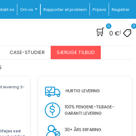
takt os
Om os
Rapporter et problem
Prijava
Registrer
0
0
🛒
|
0
€
CASE-STUDIER
SÆRLIGE TILBUD
5
t levering 3-
HURTIG LEVERING
100% PENGENE-TILBAGE-
GARANTI LEVERING
30+ ÅRS ERFARING
lføjes ved