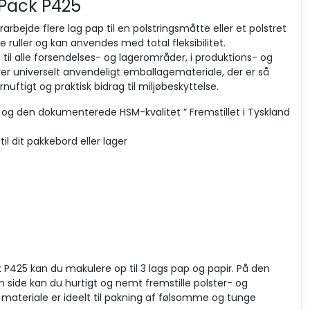
Pack P425
bejde flere lag pap til en polstringsmåtte eller et polstret
 ruller og kan anvendes med total fleksibilitet.
l alle forsendelses- og lagerområder, i produktions- og
ver universelt anvendeligt emballagemateriale, der er så
uftigt og praktisk bidrag til miljøbeskyttelse.
itet og den dokumenterede HSM-kvalitet ” Fremstillet i Tyskland
il dit pakkebord eller lager
425 kan du makulere op til 3 lags pap og papir. På den
side kan du hurtigt og nemt fremstille polster- og
 materiale er ideelt til pakning af følsomme og tunge