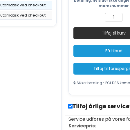
betaling, hvis der ikke angiv
utomatisk ved checkout
momsnummer
utomatisk ved checkout
Papmakuler
HSM
ProfiPack
Tilføj til kurv
P425
antal
Få tilbud
Tilføj til forespørg
🔒 Sikker betaling • PCI‑DSS komp
Tilføj årlige servic
Service udføres på vores fac
Servicepris: