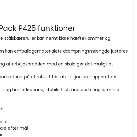
ack P425 funktioner
ive stålskæreruller kan nemt klare hæfteklammer og
en kan emballagematerialets dæmpningsmængde justeres
ing af arbejdsbredden med en skala gør det muligt at
-indikatorer på et robust tastatur signalerer apparatets
 og har letløbende, stabile hjul med parkeringsbremse
et
alet
iale efter mål
ur