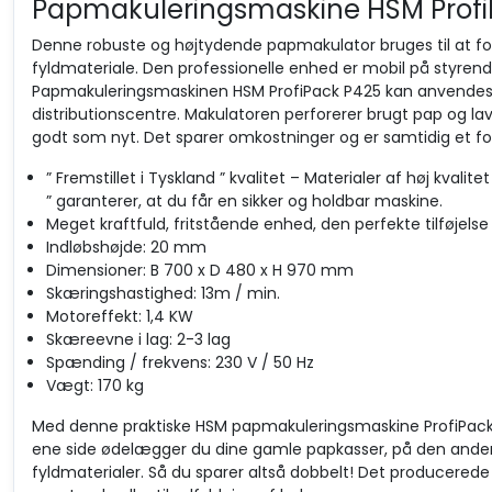
Papmakuleringsmaskine HSM Profi
Denne robuste og højtydende papmakulator bruges til at forar
fyldmateriale. Den professionelle enhed er mobil på styrende
Papmakuleringsmaskinen HSM ProfiPack P425 kan anvendes ti
distributionscentre. Makulatoren perforerer brugt pap og la
godt som nyt. Det sparer omkostninger og er samtidig et forn
” Fremstillet i Tyskland ” kvalitet – Materialer af høj kval
” garanterer, at du får en sikker og holdbar maskine.
Meget kraftfuld, fritstående enhed, den perfekte tilføjelse t
Indløbshøjde: 20 mm
Dimensioner: B 700 x D 480 x H 970 mm
Skæringshastighed: 13m / min.
Motoreffekt: 1,4 KW
Skæreevne i lag: 2-3 lag
Spænding / frekvens: 230 V / 50 Hz
Vægt: 170 kg
Med denne praktiske HSM papmakuleringsmaskine ProfiPack P
ene side ødelægger du dine gamle papkasser, på den anden 
fyldmaterialer. Så du sparer altså dobbelt! Det producerede