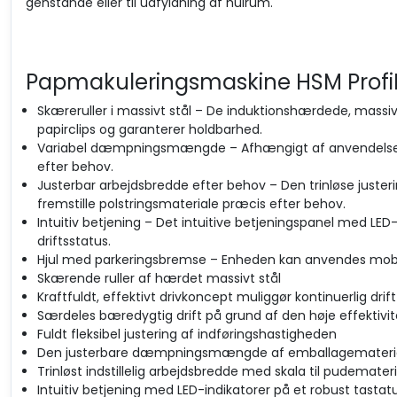
genstande eller til udfyldning af hulrum.
Papmakuleringsmaskine HSM ProfiP
Skæreruller i massivt stål – De induktionshærdede, mass
papirclips og garanterer holdbarhed.
Variabel dæmpningsmængde – Afhængigt af anvendels
efter behov.
Justerbar arbejdsbredde efter behov – Den trinløse juster
fremstille polstringsmateriale præcis efter behov.
Intuitiv betjening – Det intuitive betjeningspanel med LED
driftsstatus.
Hjul med parkeringsbremse – Enheden kan anvendes mobilt
Skærende ruller af hærdet massivt stål
Kraftfuldt, effektivt drivkoncept muliggør kontinuerlig drift
Særdeles bæredygtig drift på grund af den høje effektivit
Fuldt fleksibel justering af indføringshastigheden
Den justerbare dæmpningsmængde af emballagemateri
Trinløst indstillelig arbejdsbredde med skala til pudemater
Intuitiv betjening med LED-indikatorer på et robust tastat