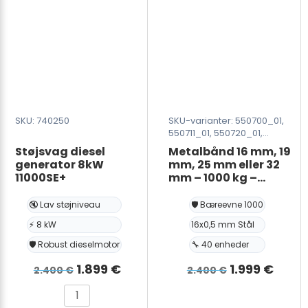
1
palle/600
kg
antal
SKU: 740250
SKU-varianter: 550700_01,
550711_01, 550720_01,
550731_01
Støjsvag diesel
Metalbånd 16 mm, 19
generator 8kW
mm, 25 mm eller 32
11000SE+
mm – 1000 kg –
belagt – malet – 40
stk. – palle
🔇 Lav støjniveau
🛡️ Bæreevne 1000
⚡ 8 kW
16x0,5 mm Stål
🛡️ Robust dieselmotor
🔧 40 enheder
Den
Den
Den
Den
1.899
€
1.999
€
2.400
€
2.400
€
oprindelige
aktuelle
oprindelige
aktue
Støjsvag
pris
pris
pris
pris