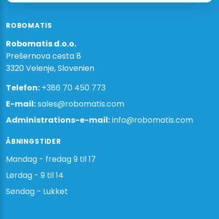
mm
antal
ROBOMATIS
Robomatis d.o.o.
Prešernova cesta 8
3320 Velenje, Slovenien
Telefon:
+386 70 450 773
E-mail:
sales@robomatis.com
Administrations-e-mail:
info@robomatis.com
ÅBNINGSTIDER
Mandag - fredag 9 til 17
Lørdag - 9 til 14
Søndag - Lukket