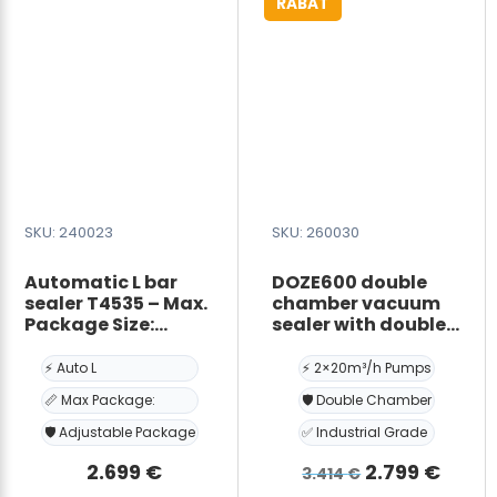
RABAT
H:30mm,
max
product:
700*600*300m
antal
SKU: 240023
SKU: 260030
Automatic L bar
DOZE600 double
sealer T4535 – Max.
chamber vacuum
Package Size:
sealer with double
L400*W300*H220mm,
chamber and two
Min package size:
pumps 2×20m³/h
⚡ Auto L
⚡ 2×20m³/h Pumps
L:100mm, W: 50mm,
📏 Max Package:
🛡️ Double Chamber
H: no limit
🛡️ Adjustable Package
✅ Industrial Grade
Den
Den
2.699
€
2.799
€
3.414
€