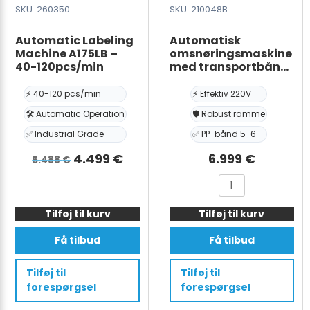
-
SKU: 260350
SKU: 210048B
Min.
Automatic Labeling
Automatisk
Carton
Machine A175LB –
omsnøringsmaskine
Size:
40-120pcs/min
med transportbånd
W120*H120m
– HIPO ULTRA-B,
antal
220V, til PP-bånd
⚡ 40-120 pcs/min
⚡ Effektiv 220V
bredde 5-6 mm,
🛠️ Automatic Operation
🛡️ Robust ramme
tykkelse 0,6-1,0 mm,
ramme – bredde 850
✅ Industrial Grade
✅ PP-bånd 5-6
mm, højde 800 mm
Den
Den
4.499
€
6.999
€
5.488
€
oprindelige
aktuelle
Automatic
Automatisk
pris
pris
Labeling
omsnøringsmask
var:
er:
Tilføj til kurv
Machine
Tilføj til kurv
med
A175LB
transportbånd
5.488 €.
4.499 €.
Få tilbud
Få tilbud
-
–
40-
HIPO
Tilføj til
Tilføj til
120pcs/min
ULTRA-
forespørgsel
forespørgsel
antal
B,