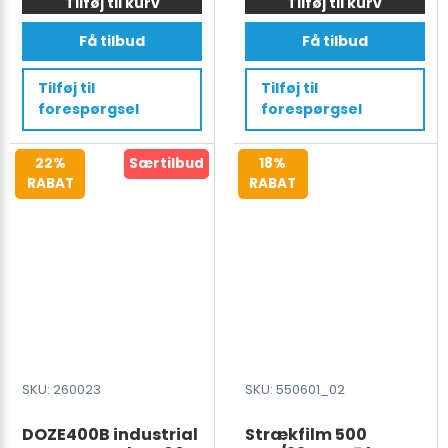
var:
er:
var:
er:
Tilføj til kurv
vacuum
Tilføj til kurv
vacuum
sealer
sealer
1.000 €.
799 €.
1.100 €.
899 €.
Få tilbud
Få tilbud
300
400
mm
mm
Tilføj til
Tilføj til
-
-
forespørgsel
forespørgsel
10m³/h
20m³/h
antal
antal
22%
Særtilbud
18%
RABAT
RABAT
SKU: 260023
SKU: 550601_02
DOZE400B industrial
Strækfilm 500