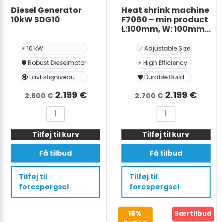
Diesel Generator
Heat shrink machine
10kW SDG10
F7060 – min product
L:100mm, W: 100mm,
H:30mm, max
product:
⚡ 10 kW
✅ Adjustable Size
700*600*300mm
🛡️ Robust Dieselmotor
⚡ High Efficiency
🔇 Lavt støjniveau
🛡️ Durable Build
Den
Den
Den
Den
2.199
€
2.199
€
2.800
€
2.700
€
oprindelige
aktuelle
oprindelige
aktue
Diesel
Heat
pris
pris
pris
pris
Generator
shrink
var:
er:
var:
er:
Tilføj til kurv
10kW
Tilføj til kurv
machine
SDG10
F7060
2.800 €.
2.199 €.
2.700 €.
2.199
Få tilbud
Få tilbud
antal
-
min
Tilføj til
Tilføj til
product
forespørgsel
forespørgsel
L:100mm,
W:
18%
Særtilbud
100mm,