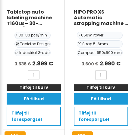
antal
Tabletop auto
HIPO PRO XS
labeling machine
Automatic
T160LB – 30-
strapping machine –
80pcs/min
PP strap 5-6mm –
650W x 500H mm
⚡ 30-80 pcs/min
⚡ 650W Power
🛠️ Tabletop Design
PP Strap 5-6mm
✅ Industrial Grade
Compact 650x500 mm
Den
Den
Den
Den
2.899
€
2.990
€
3.536
€
3.600
€
oprindelige
aktuelle
oprindelige
aktue
Tabletop
HIPO
pris
pris
pris
pris
auto
PRO
var:
er:
var:
er:
Tilføj til kurv
labeling
Tilføj til kurv
XS
machine
Automatic
3.536 €.
2.899 €.
3.600 €.
2.990
Få tilbud
Få tilbud
T160LB
strapping
-
machine
Tilføj til
Tilføj til
30-
-
forespørgsel
forespørgsel
80pcs/min
PP
antal
strap