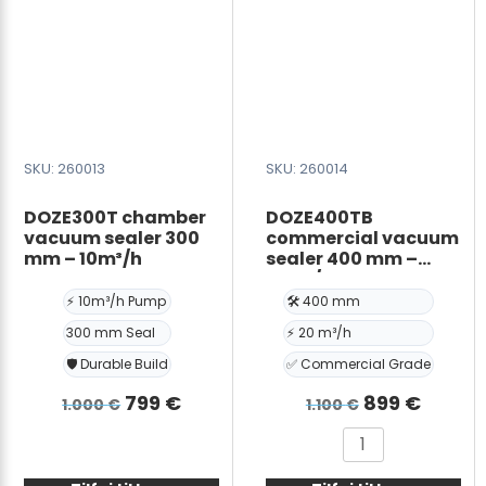
SKU: 260013
SKU: 260014
DOZE300T chamber
DOZE400TB
vacuum sealer 300
commercial vacuum
mm – 10m³/h
sealer 400 mm –
20m³/h
⚡ 10m³/h Pump
🛠️ 400 mm
300 mm Seal
⚡ 20 m³/h
🛡️ Durable Build
✅ Commercial Grade
Den
Den
Den
Den
799
€
899
€
1.000
€
1.100
€
oprindelige
aktuelle
oprindelige
aktuel
DOZE300T
DOZE400TB
pris
pris
pris
pris
chamber
commercial