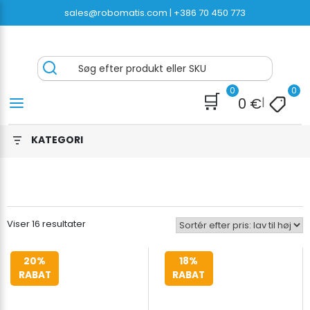
Spring
sales@robomatis.com |
+386 70 450 773
til
indhold
ROBOMATIS®
Battery Strapping Tools and Packing Machines
Søg efter produkt eller SKU
Delivered Fast and Free
0
0
🛒
0
€
|
KATEGORI
Sorteret
Viser 16 resultater
efter
pris:
20%
18%
lav
RABAT
RABAT
til
høj